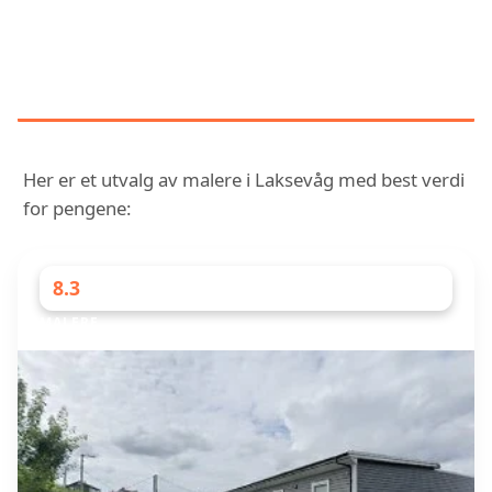
UTFORSK OG SAMMENLIGN
MALERE MED UTMERKEDE
ANMELDELSER I LAKSEVÅG
Her er et utvalg av malere i Laksevåg med best verdi
for pengene:
8.3
MALERE