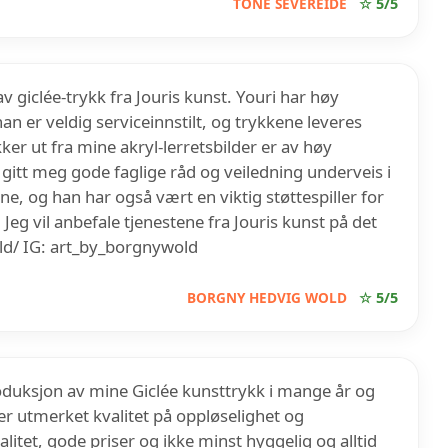
TONE SEVEREIDE
☆ 5/5
v giclée-trykk fra Jouris kunst. Youri har høy
an er veldig serviceinnstilt, og trykkene leveres
er ut fra mine akryl-lerretsbilder er av høy
 gitt meg gode faglige råd og veiledning underveis i
, og han har også vært en viktig støttespiller for
 Jeg vil anbefale tjenestene fra Jouris kunst på det
d/ IG: art_by_borgnywold
BORGNY HEDVIG WOLD
☆ 5/5
produksjon av mine Giclée kunsttrykk i mange år og
er utmerket kvalitet på oppløselighet og
alitet, gode priser og ikke minst hyggelig og alltid