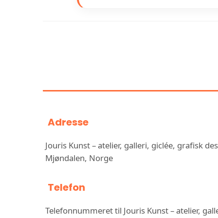
INFORMASJON OM JO
GALLERI, GICLÉ
FOTOG
Adresse
Jouris Kunst – atelier, galleri, giclée, grafisk 
Mjøndalen, Norge
Telefon
Telefonnummeret til Jouris Kunst – atelier, gall