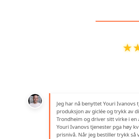
KUNDEA
★
★
Jouris Kunst – atelier, galleri, giclée, g
ut av
5
basert på o
Jeg har nå benyttet Youri Ivanovs tj
produksjon av giclée og trykk av digi
Trondheim og driver sitt virke i en 
Youri Ivanovs tjenester pga høy kva
prisnivå. Når jeg bestiller trykk så 