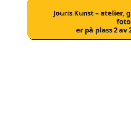
Jouris Kunst – atelier, g
foto
er på plass
2
av