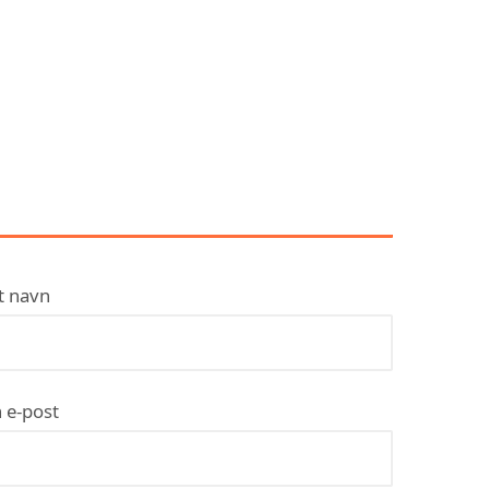
KONTAKT JOURIS
KUNST – ATELIER,
GALLERI, GICLÉE,
GRAFISK DESIGN,
FOTOGRAFERING
t navn
 e-post