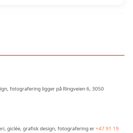
URIS KUNST – ATELIER,
E, GRAFISK DESIGN,
RAFERING
design, fotografering ligger på Ringveien 6, 3050
eri, giclée, grafisk design, fotografering er
+47 91 19