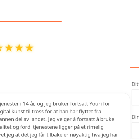
NMELDELSER
★★★★
★★★★
rafisk design, fotografering
har en vurdering på
5
ver
7
anmeldelser på Google
Dit
enester i 14 år, og jeg bruker fortsatt Youri for
tal kunst til tross for at han har flyttet fra
Din
annen del av landet. Jeg velger å fortsatt å bruke
litet og fordi tjenestene ligger på et rimelig
vet jeg at det jeg får tilbake er nøyaktig hva jeg har