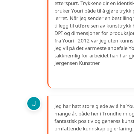
etterspurt. Trykkene gir en identisk
bruker Youri både til å gjøre trykk
lerret. Når jeg sender en bestilling
tillegg til utførelsen av kunsttryk
DPI og dimensjoner for produksjon a
fra Youri i 2012 var jeg uten kunns
Jeg vil på det varmeste anbefale Y
takknemlig for arbeidet han har g
Jørgensen Kunstner
Jeg har hatt store glede av å ha Y
mange år, både her i Trondheim og e
fantastisk positiv og generøs kuns
omfattende kunnskap og erfaring. H