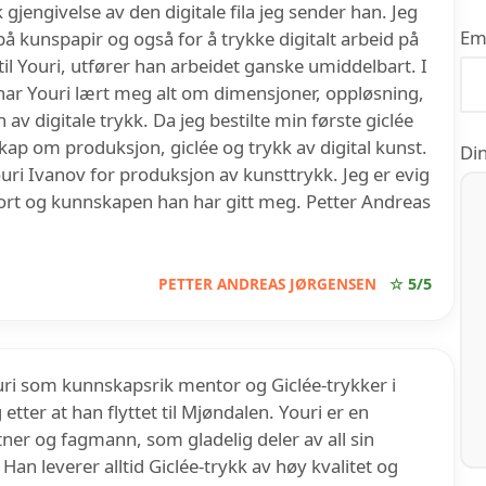
 gjengivelse av den digitale fila jeg sender han. Jeg
Em
 på kunspapir og også for å trykke digitalt arbeid på
 til Youri, utfører han arbeidet ganske umiddelbart. I
k har Youri lært meg alt om dimensjoner, oppløsning,
v digitale trykk. Da jeg bestilte min første giclée
kap om produksjon, giclée og trykk av digital kunst.
Din
ouri Ivanov for produksjon av kunsttrykk. Jeg er evig
jort og kunnskapen han har gitt meg. Petter Andreas
PETTER ANDREAS JØRGENSEN
☆ 5/5
ouri som kunnskapsrik mentor og Giclée-trykker i
tter at han flyttet til Mjøndalen. Youri er en
tner og fagmann, som gladelig deler av all sin
an leverer alltid Giclée-trykk av høy kvalitet og