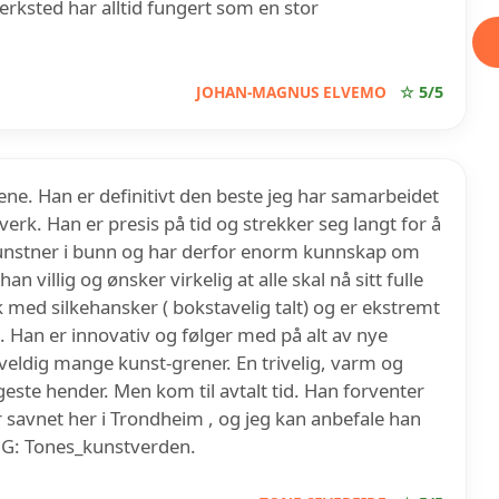
verksted har alltid fungert som en stor
JOHAN-MAGNUS ELVEMO
☆ 5/5
ene. Han er definitivt den beste jeg har samarbeidet
erk. Han er presis på tid og strekker seg langt for å
kunstner i bunn og har derfor enorm kunnskap om
n villig og ønsker virkelig at alle skal nå sitt fulle
 med silkehansker ( bokstavelig talt) og er ekstremt
 Han er innovativ og følger med på alt av nye
veldig mange kunst-grener. En trivelig, varm og
geste hender. Men kom til avtalt tid. Han forventer
 savnet her i Trondheim , og jeg kan anbefale han
. IG: Tones_kunstverden.