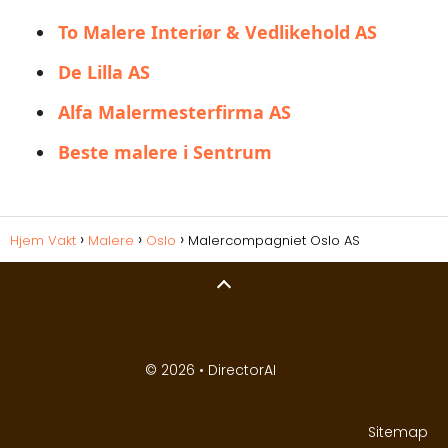
To Malere Interiør & Vedlikehold AS
De Lilla AS
Alfa Malermesterfirma AS
Beste malere i Sentrum
Hjem Vakt
Malere
Oslo
Malercompagniet Oslo AS
© 2026 •
DirectorAI
Sitemap