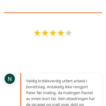
KUNDEANMELDELSER
★★★★★
★★★★★
Malercompagniet Oslo AS
har en vurdering
på
4
ut av
5
basert på over
13
anmeldelser på
Google
Veldig kritikkverdig utført arbeid i
borettslag. Antakelig ikke rengjort
flater før maling, da malingen flasset
av innen kort tid. Ved utbedringen har
de skrapet og malt over skitt og