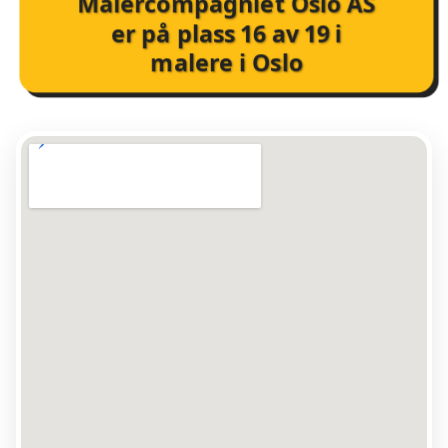
Malercompagniet Oslo AS
er på plass
16
av
19
i
malere i Oslo