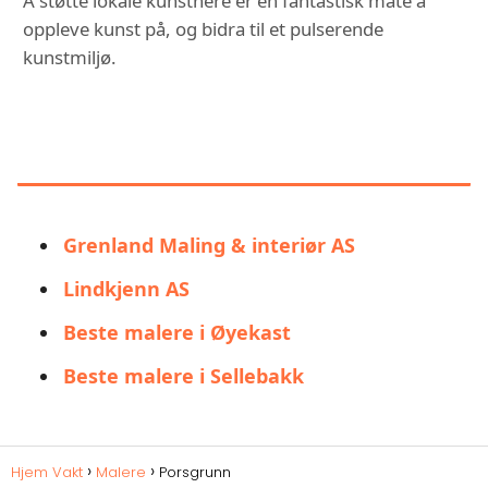
Å støtte lokale kunstnere er en fantastisk måte å
oppleve kunst på, og bidra til et pulserende
kunstmiljø.
DU KAN OGSÅ VÆRE
INTERESSERT I:
Grenland Maling & interiør AS
Lindkjenn AS
Beste malere i Øyekast
Beste malere i Sellebakk
Hjem Vakt
Malere
Porsgrunn