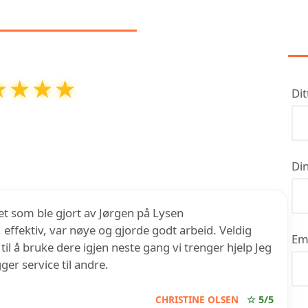
NMELDELSER
★★★★
★★★★
Dit
ring på
5
ut av
5
basert på over
13
anmeldelser på
Google
Din
t som ble gjort av Jørgen på Lysen
 effektiv, var nøye og gjorde godt arbeid. Veldig
Em
l å bruke dere igjen neste gang vi trenger hjelp Jeg
er service til andre.
CHRISTINE OLSEN
☆ 5/5