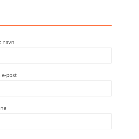
KONTAKT LYSEN
RØRLEGGERSERVICE AS
t navn
 e-post
ne