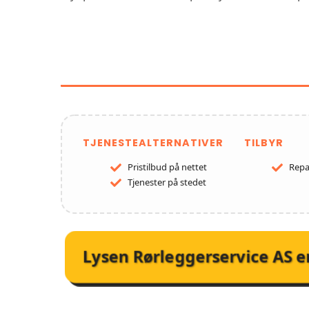
FUNKSJONER OG 
RØRLEGG
TJENESTEALTERNATIVER
TILBYR
Pristilbud på nettet
Repa
Tjenester på stedet
Lysen Rørleggerservice AS
e