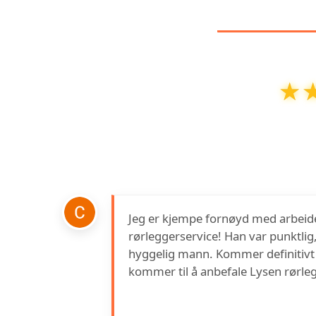
KUNDEA
★
★
Lysen Rørleggerservice AS
har en vurde
Jeg er kjempe fornøyd med arbeide
rørleggerservice! Han var punktlig,
hyggelig mann. Kommer definitivt ti
kommer til å anbefale Lysen rørlegg