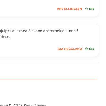
ARE ELLINGSEN
☆ 5/5
 hjulpet oss med å skape drømmekjøkkenet!
idere.
IDA HEGGLAND
☆ 5/5
EN RØRLEGGERSERVICE AS
vegen 5, 5244 Fana, Norge