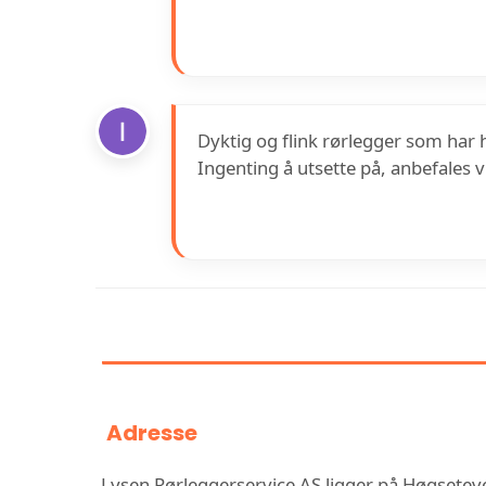
Dyktig og flink rørlegger som har
Ingenting å utsette på, anbefales v
INFORMASJON OM LYS
Adresse
Lysen Rørleggerservice AS ligger på Høgsete