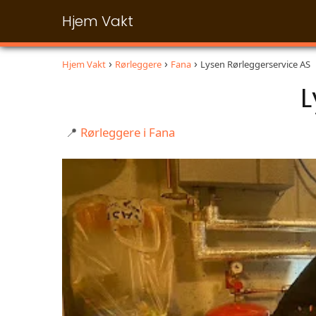
Hjem Vakt
Hjem Vakt
Rørleggere
Fana
Lysen Rørleggerservice AS
L
📍
Rørleggere i Fana