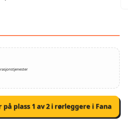
TJENESTER HOS LYSEN
ERSERVICE AS
rasjonstjenester
r på plass
1
av
2
i
rørleggere i Fana