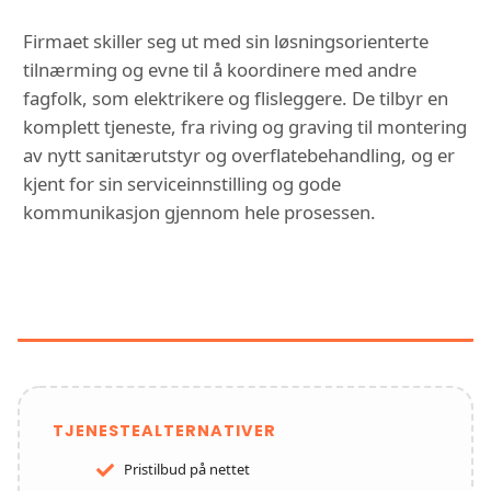
Firmaet skiller seg ut med sin løsningsorienterte
tilnærming og evne til å koordinere med andre
fagfolk, som elektrikere og flisleggere. De tilbyr en
komplett tjeneste, fra riving og graving til montering
av nytt sanitærutstyr og overflatebehandling, og er
kjent for sin serviceinnstilling og gode
kommunikasjon gjennom hele prosessen.
FUNKSJONER OG TJENESTER HOS
RØR OG EIENDOM AS
TJENESTEALTERNATIVER
Pristilbud på nettet