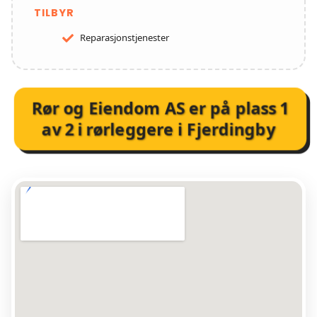
TILBYR
Reparasjonstjenester
Rør og Eiendom AS
er på plass
1
av
2
i
rørleggere i Fjerdingby