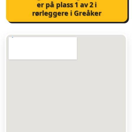
er på plass
1
av
2
i
rørleggere i Greåker