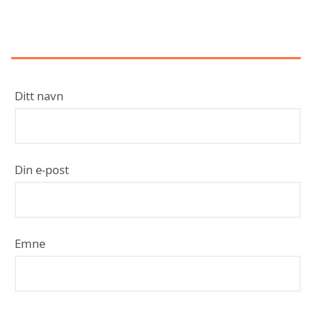
KONTAKT HELGESEN RØR OG
GASS AS
Ditt navn
Din e-post
Emne