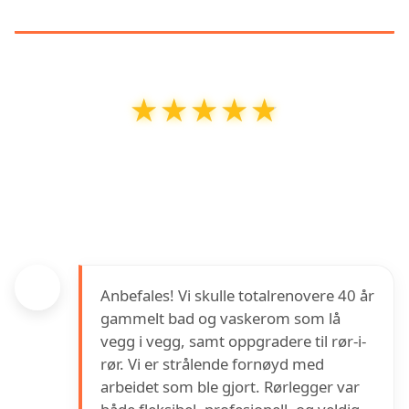
KUNDEANMELDELSER
★★★★★
★★★★★
Helgesen Rør og Gass AS
har en vurdering på
4.8
ut av
5
basert på over
63
anmeldelser på
Google
Anbefales! Vi skulle totalrenovere 40 år
gammelt bad og vaskerom som lå
vegg i vegg, samt oppgradere til rør-i-
rør. Vi er strålende fornøyd med
arbeidet som ble gjort. Rørlegger var