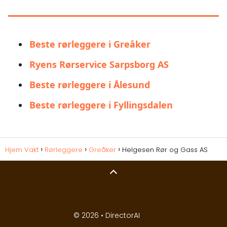
HELGESEN RØR OG GASS AS
Beste rørleggere i Greåker
Ryens Rørservice Sarpsborg AS
Beste rørleggere i Ålesund
Beste rørleggere i Fyllingsdalen
Hjem Vakt
Rørleggere
Greåker
Helgesen Rør og Gass AS
© 2026 •
DirectorAI