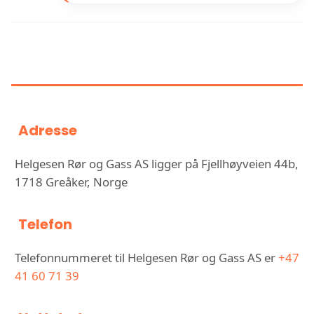
INFORMASJON OM HELGESEN
RØR OG GASS AS
Adresse
Helgesen Rør og Gass AS ligger på Fjellhøyveien 44b,
1718 Greåker, Norge
Telefon
Telefonnummeret til Helgesen Rør og Gass AS er
+47
41 60 71 39