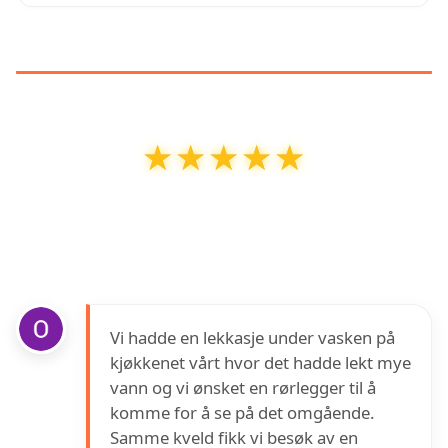
KUNDEANMELDELSER
★★★★★
★★★★★
AKER VVS HARSTAD
har en vurdering på
5
ut
av
5
basert på over
2
anmeldelser på Google
Vi hadde en lekkasje under vasken på
kjøkkenet vårt hvor det hadde lekt mye
vann og vi ønsket en rørlegger til å
komme for å se på det omgående.
Samme kveld fikk vi besøk av en