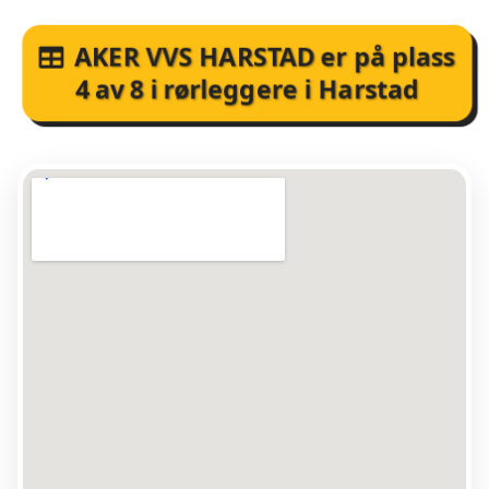
AKER VVS HARSTAD
er på plass
4
av
8
i
rørleggere i Harstad