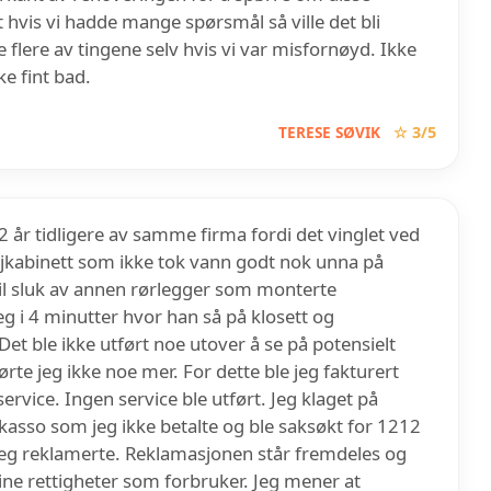
 hvis vi hadde mange spørsmål så ville det bli
e flere av tingene selv hvis vi var misfornøyd. Ikke
e fint bad.
TERESE SØVIK
☆ 3/5
2 år tidligere av samme firma fordi det vinglet ved
sjkabinett som ikke tok vann godt nok unna på
 til sluk av annen rørlegger som monterte
g i 4 minutter hvor han så på klosett og
Det ble ikke utført noe utover å se på potensielt
te jeg ikke noe mer. For dette ble jeg fakturert
rvice. Ingen service ble utført. Jeg klaget på
kasso som jeg ikke betalte og ble saksøkt for 1212
jeg reklamerte. Reklamasjonen står fremdeles og
ine rettigheter som forbruker. Jeg mener at