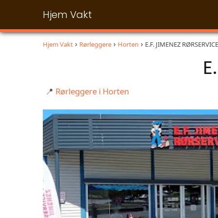
Hjem Vakt
Hjem Vakt
Rørleggere
Horten
E.F. JIMENEZ RØRSERVICE
E
📍
Rørleggere i Horten