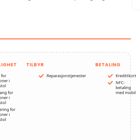
ESTER HOS E.F. JIMENEZ
ERVICE AS
LIGHET
TILBYR
BETALING
 for
Reparasjonstjenester
Kredittkort
oner i
NFC-
stol
betaling
ang for
med mobil
oner i
stol
ering for
oner i
stol