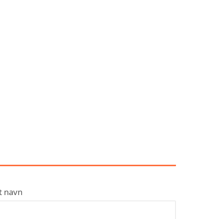
KONTAKT E.F. JIMENEZ
RØRSERVICE AS
t navn