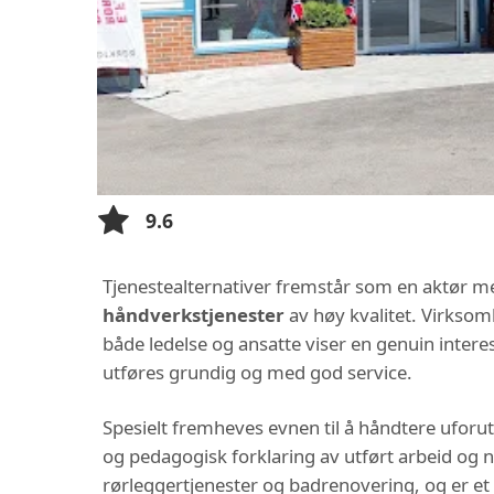
9.6
Tjenestealternativer fremstår som en aktør me
håndverkstjenester
av høy kvalitet. Virksomh
både ledelse og ansatte viser en genuin inte
utføres grundig og med god service.
Spesielt fremheves evnen til å håndtere uforut
og pedagogisk forklaring av utført arbeid og ny
rørleggertjenester og badrenovering, og er et a