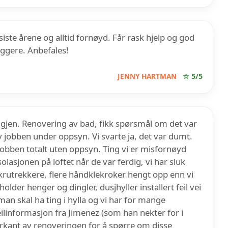
iste årene og alltid fornøyd. Får rask hjelp og god
eggere. Anbefales!
JENNY HARTMAN
☆ 5/5
 igjen. Renovering av bad, fikk spørsmål om det var
v jobben under oppsyn. Vi svarte ja, det var dumt.
obben totalt uten oppsyn. Ting vi er misfornøyd
solasjonen på loftet når de var ferdig, vi har sluk
krutrekkere, flere håndklekroker hengt opp enn vi
lder henger og dingler, dusjhyller installert feil vei
an skal ha ting i hylla og vi har for mange
eilinformasjon fra Jimenez (som han nekter for i
terkant av renoveringen for å spørre om disse