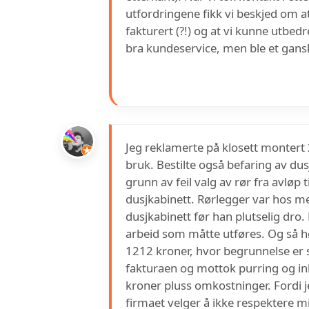
utfordringene fikk vi beskjed om at
fakturert (?!) og at vi kunne utbedr
bra kundeservice, men ble et gansk
Jeg reklamerte på klosett montert 
bruk. Bestilte også befaring av du
grunn av feil valg av rør fra avløp
dusjkabinett. Rørlegger var hos me
dusjkabinett før han plutselig dro. 
arbeid som måtte utføres. Og så hør
1212 kroner, hvor begrunnelse er se
fakturaen og mottok purring og in
kroner pluss omkostninger. Fordi 
firmaet velger å ikke respektere m