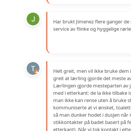
Har brukt Jimenez flere ganger de s
service av flinke og hyggelige rørl
Helt greit, men vil ikke bruke dem
greit at lærling gjorde det meste a
Lærlingen gjorde mesteparten av j
med i etterkant: de la ikke tilbake i
man ikke kan rense uten å bruke s
kommuniserte at vi ønsket, toalettho
så man dunker hodet i dusjen når m
stikkontakter på badet basert på f
etterkant). Når vi tok kontakt i et