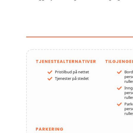
FUNKSJONER OG TJEN
RØRS
TJENESTEALTERNATIVER
TILGJENGE
Pristilbud på nettet
Bord
pers
Tjenester på stedet
rulle
Inng
pers
rulle
Park
pers
rulle
PARKERING