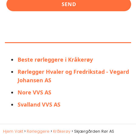
LIGNENDE ALTERNATIVER TIL
SKJÆRGÅRDEN RØR AS
Beste rørleggere i Kråkerøy
Rørlegger Hvaler og Fredrikstad - Vegard
Johansen AS
Nore VVS AS
Svalland VVS AS
Hjem Vakt
Rørleggere
Kråkerøy
Skjærgården Rør AS