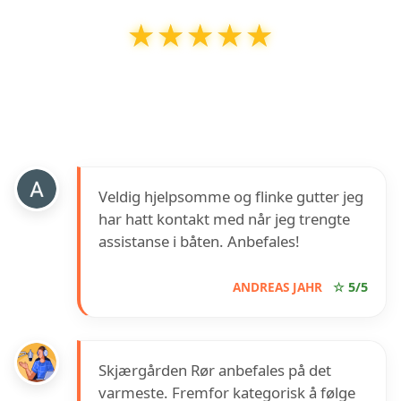
★★★★★
★★★★★
Skjærgården Rør AS
har en vurdering på
5
ut
av
5
basert på over
5
anmeldelser på Google
Veldig hjelpsomme og flinke gutter jeg
har hatt kontakt med når jeg trengte
assistanse i båten. Anbefales!
ANDREAS JAHR
☆ 5/5
Skjærgården Rør anbefales på det
varmeste. Fremfor kategorisk å følge