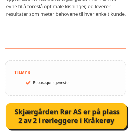
evne til å foreslå optimale løsninger, og leverer
resultater som møter behovene til hver enkelt kunde.
FUNKSJONER OG TJENESTER HOS
SKJÆRGÅRDEN RØR AS
TILBYR
Reparasjonstjenester
Skjærgården Rør AS
er på plass
2
av
2
i
rørleggere i Kråkerøy