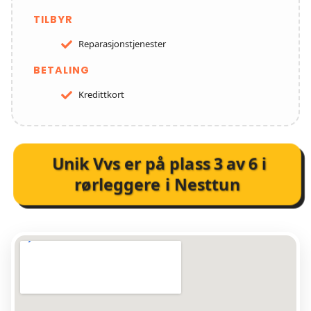
TILBYR
Reparasjonstjenester
BETALING
Kredittkort
Unik Vvs
er på plass
3
av
6
i
rørleggere i Nesttun