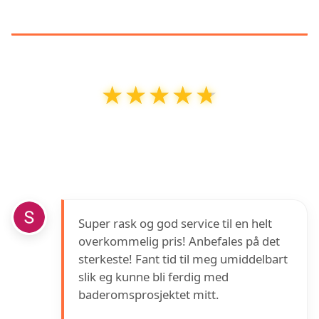
KUNDEANMELDELSER
★★★★★
★★★★★
Steinnes VVS AS
har en vurdering på
4.7
ut av
5
basert på over
13
anmeldelser på Google
Super rask og god service til en helt
overkommelig pris! Anbefales på det
sterkeste! Fant tid til meg umiddelbart
slik eg kunne bli ferdig med
baderomsprosjektet mitt.