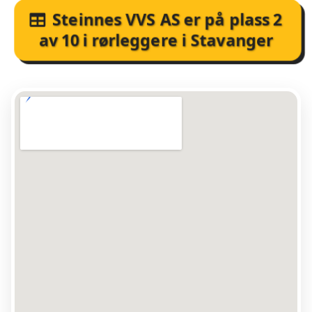
Steinnes VVS AS
er på plass
2
av
10
i
rørleggere i Stavanger