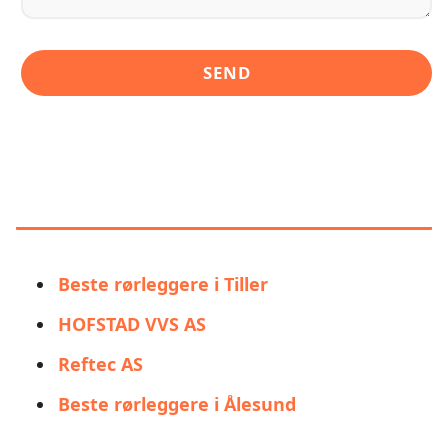
LIGNENDE ALTERNATIVER TIL
RØRLEGGER TRONDHEIM AS -
BADEMILJØ
Beste rørleggere i Tiller
HOFSTAD VVS AS
Reftec AS
Beste rørleggere i Ålesund