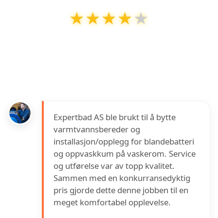
★★★★★
★★★★★
Rørlegger Trondheim AS - Bademiljø
har en
vurdering på
3.9
ut av
5
basert på over
12
anmeldelser på Google
Expertbad AS ble brukt til å bytte
varmtvannsbereder og
installasjon/opplegg for blandebatteri
og oppvaskkum på vaskerom. Service
og utførelse var av topp kvalitet.
Sammen med en konkurransedyktig
pris gjorde dette denne jobben til en
meget komfortabel opplevelse.