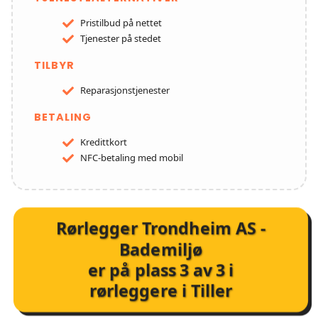
Pristilbud på nettet
Tjenester på stedet
TILBYR
Reparasjonstjenester
BETALING
Kredittkort
NFC-betaling med mobil
Rørlegger Trondheim AS -
Bademiljø
er på plass
3
av
3
i
rørleggere i Tiller