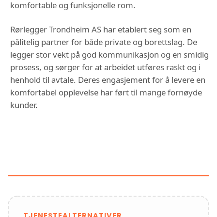
komfortable og funksjonelle rom.
Rørlegger Trondheim AS har etablert seg som en
pålitelig partner for både private og borettslag. De
legger stor vekt på god kommunikasjon og en smidig
prosess, og sørger for at arbeidet utføres raskt og i
henhold til avtale. Deres engasjement for å levere en
komfortabel opplevelse har ført til mange fornøyde
kunder.
FUNKSJONER OG TJENESTER HOS
RØRLEGGER TRONDHEIM AS -
BADEMILJØ
TJENESTEALTERNATIVER