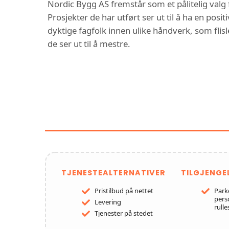
Nordic Bygg AS fremstår som et pålitelig valg
Prosjekter de har utført ser ut til å ha en posi
dyktige fagfolk innen ulike håndverk, som flis
de ser ut til å mestre.
FUNKSJONER OG TJE
AS RØRLEGGER 
TRO
TJENESTEALTERNATIVER
TILGJENGE
Pristilbud på nettet
Park
pers
Levering
rulle
Tjenester på stedet