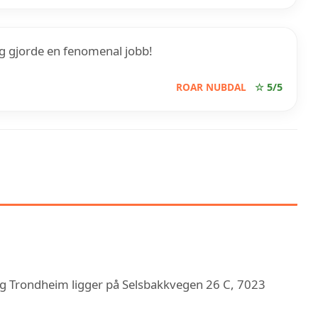
g gjorde en fenomenal jobb!
ROAR NUBDAL
☆ 5/5
RDIC BYGG AS RØRLEGGER
SSING TRONDHEIM
 Trondheim ligger på Selsbakkvegen 26 C, 7023