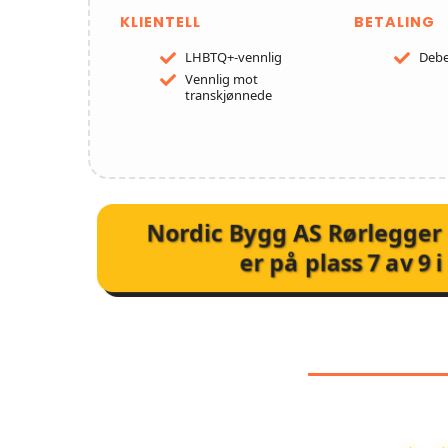
KLIENTELL
BETALING
LHBTQ+-vennlig
Debe
Vennlig mot
transkjønnede
Nordic Bygg AS Rørlegge
er på plass
7
av
9
i
KUNDEA