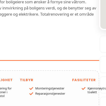
 for boligeiere som ønsker å fornye sine våtrom.
tiv innvirkning på boligens verdi, og de benytter seg av
leggere og elektrikere. Totalrenovering er et område
NESTER HOS NORDIC BYGG
BADEROMSOPPUSSING
NDHEIM
LIGHET
TILBYR
FASILITETER
ering for
Monteringstjenester
Kjønnsnøytra
oner i
toalett
Reparasjonstjenester
stol