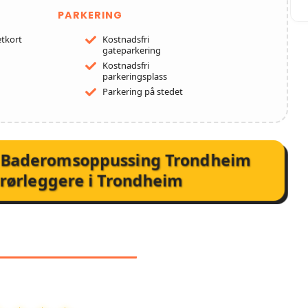
PARKERING
tkort
Kostnadsfri
gateparkering
Kostnadsfri
parkeringsplass
Parkering på stedet
r Baderomsoppussing Trondheim
rørleggere i Trondheim
NMELDELSER