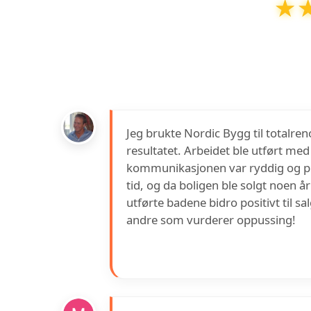
★
★
Nordic Bygg AS Rørlegger Baderomso
basert på over
Jeg brukte Nordic Bygg til totalre
resultatet. Arbeidet ble utført me
kommunikasjonen var ryddig og pr
tid, og da boligen ble solgt noen å
utførte badene bidro positivt til sa
andre som vurderer oppussing!