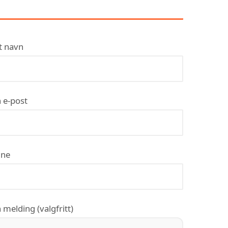
TRONDHEIM
t navn
 e-post
ne
 melding (valgfritt)