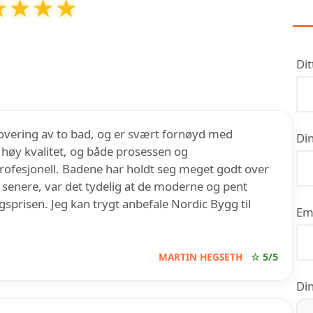
★★★★
★★★★
ppussing Trondheim
har en vurdering på
5
ut av
5
6
anmeldelser på Google
Dit
novering av to bad, og er svært fornøyd med
Din
d høy kvalitet, og både prosessen og
ofesjonell. Badene har holdt seg meget godt over
r senere, var det tydelig at de moderne og pent
lgsprisen. Jeg kan trygt anbefale Nordic Bygg til
Em
MARTIN HEGSETH
☆ 5/5
Din