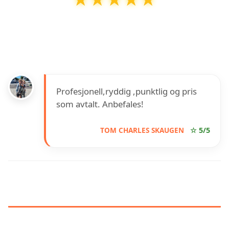
TAKTEKKER ERIKSEN AS
har en vurdering på
5
ut av
5
basert på over
1
anmeldelser på Google
Profesjonell,ryddig ,punktlig og pris
som avtalt. Anbefales!
TOM CHARLES SKAUGEN
☆ 5/5
INFORMASJON OM TAKTEKKER
ERIKSEN AS