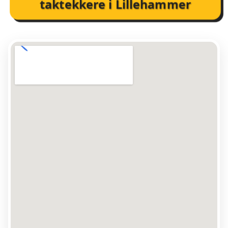
taktekkere i Lillehammer