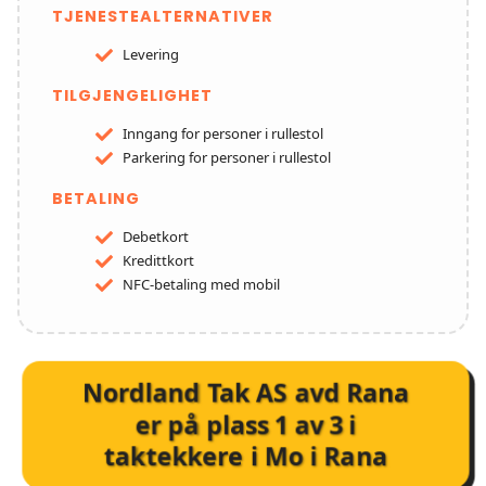
TJENESTEALTERNATIVER
Levering
TILGJENGELIGHET
Inngang for personer i rullestol
Parkering for personer i rullestol
BETALING
Debetkort
Kredittkort
NFC-betaling med mobil
Nordland Tak AS avd Rana
er på plass
1
av
3
i
taktekkere i Mo i Rana