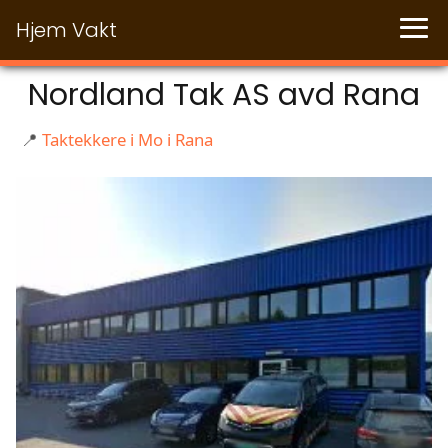
Hjem Vakt
Nordland Tak AS avd Rana
📍
Taktekkere i Mo i Rana