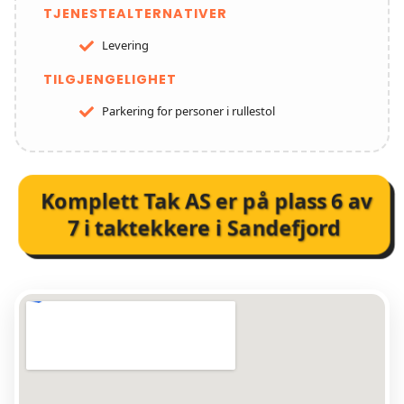
TJENESTEALTERNATIVER
Levering
TILGJENGELIGHET
Parkering for personer i rullestol
Komplett Tak AS
er på plass
6
av
7
i
taktekkere i Sandefjord