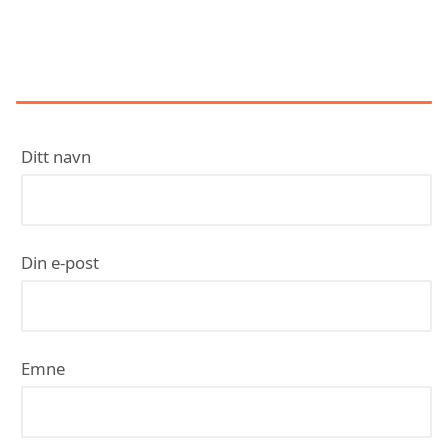
KONTAKT BERGEN KULDE OG
VARMEPUMPE AS
Ditt navn
Din e-post
Emne