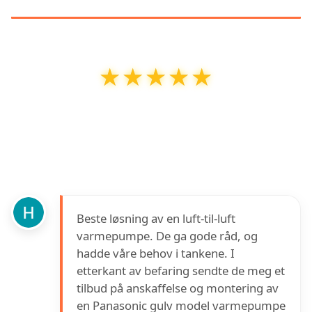
★★★★★
★★★★★
Bergen Kulde og Varmepumpe As
har en
vurdering på
5
ut av
5
basert på over
52
anmeldelser på Google
Beste løsning av en luft-til-luft
varmepumpe. De ga gode råd, og
hadde våre behov i tankene. I
etterkant av befaring sendte de meg et
tilbud på anskaffelse og montering av
en Panasonic gulv model varmepumpe