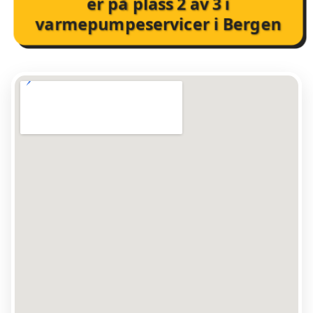
er på plass
2
av
3
i
varmepumpeservicer i Bergen