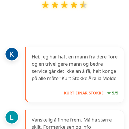
★★★★★
★★★★★
iElektro AS Molde
har en vurdering på
4.5
ut
av
5
basert på over
19
anmeldelser på Google
Hei. Jeg har hatt en mann fra dere Tore
og en triveligere mann og bedre
service går det ikke an å få, helt konge
på alle måter Kurt Stokke Årølia Molde
KURT EINAR STOKKE
☆ 5/5
Vanskelig å finne frem. Må ha større
skilt. Formørkelsen og info