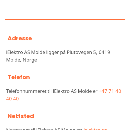
INFORMASJON OM IELEKTRO AS
MOLDE
Adresse
iElektro AS Molde ligger på Plutovegen 5, 6419
Molde, Norge
Telefon
Telefonnummeret til iElektro AS Molde er
+47 71 40
40 40
Nettsted
Nettstedet til iElektro AS Molde er:
ielektro.no