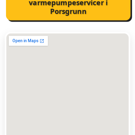
varmepumpeservicer i
Porsgrunn