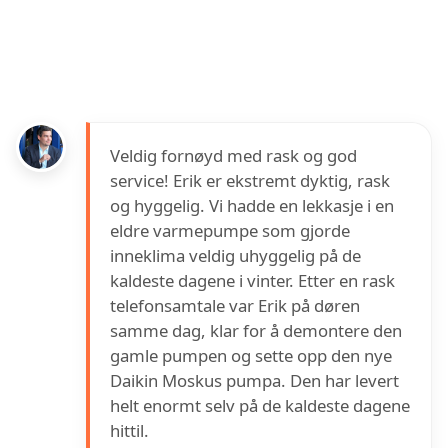
KK service AS
har en vurdering på
4.9
ut av
5
basert på over
50
anmeldelser på Google
Veldig fornøyd med rask og god
service! Erik er ekstremt dyktig, rask
og hyggelig. Vi hadde en lekkasje i en
eldre varmepumpe som gjorde
inneklima veldig uhyggelig på de
kaldeste dagene i vinter. Etter en rask
telefonsamtale var Erik på døren
samme dag, klar for å demontere den
gamle pumpen og sette opp den nye
Daikin Moskus pumpa. Den har levert
helt enormt selv på de kaldeste dagene
hittil.