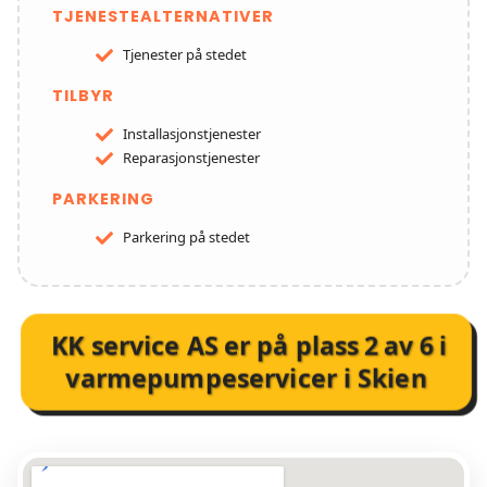
TJENESTEALTERNATIVER
Tjenester på stedet
TILBYR
Installasjonstjenester
Reparasjonstjenester
PARKERING
Parkering på stedet
KK service AS
er på plass
2
av
6
i
varmepumpeservicer i Skien