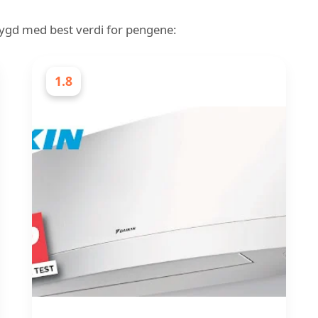
sbygd med best verdi for pengene:
1.8
VENTILASJONSFIRMAER