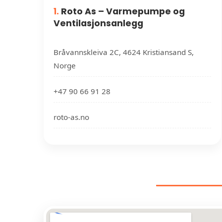
1.
Roto As – Varmepumpe og
Ventilasjonsanlegg
Bråvannskleiva 2C, 4624 Kristiansand S,
Norge
+47 90 66 91 28
roto-as.no
VENTIL