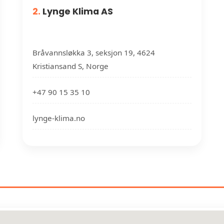
2.
Lynge Klima AS
Bråvannsløkka 3, seksjon 19, 4624
Kristiansand S, Norge
+47 90 15 35 10
lynge-klima.no
ASJONSFIRMAER NÆR DIN PLA