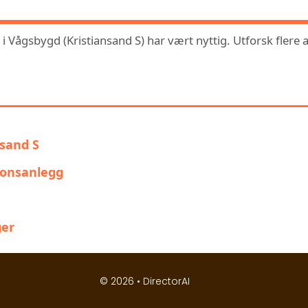
Vågsbygd (Kristiansand S) har vært nyttig. Utforsk flere al
 KAN OGSÅ VÆRE INTERESSERT
nsand S
jonsanlegg
ger
© 2026 •
DirectorAI