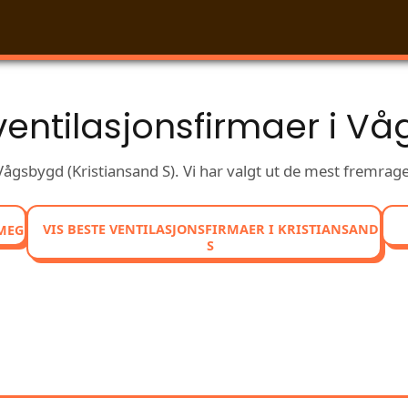
ventilasjonsfirmaer i V
Vågsbygd (Kristiansand S). Vi har valgt ut de mest fremrag
VIS BESTE VENTILASJONSFIRMAER I KRISTIANSAND
MEG
S
ENLIGN VENTILASJONSFIRMA
ANMELDELSER I VÅGSBYGD