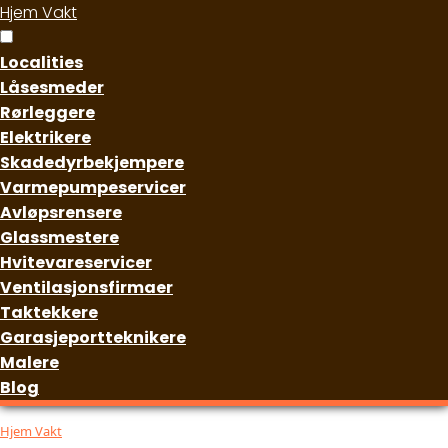
Hjem Vakt
Localities
Låsesmeder
Rørleggere
Elektrikere
Skadedyrbekjempere
Varmepumpeservicer
Avløpsrensere
Glassmestere
Hvitevareservicer
Ventilasjonsfirmaer
Taktekkere
Garasjeportteknikere
Malere
Blog
Hjem Vakt