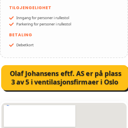
TILGJENGELIGHET
Inngang for personer i rullestol
Parkering for personer i rullestol
BETALING
Debetkort
Olaf Johansens eftf. AS
er på plass
3
av
5
i
ventilasjonsfirmaer i Oslo