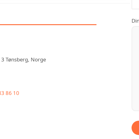
OM VENTILUTION AS
Din
113 Tønsberg, Norge
83 86 10