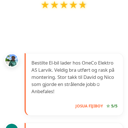
★★★★★
★★★★★
Oneco Elektro AS avd Larvik
har en
vurdering på
4.7
ut av
5
basert på over
15
anmeldelser på Google
Bestilte El-bil lader hos OneCo Elektro
AS Larvik. Veldig bra utført og rask på
montering. Stor takk til David og Nico
som gjorde en strålende jobb☺️
Anbefales!
JOSUA FIJIBOY
☆ 5/5