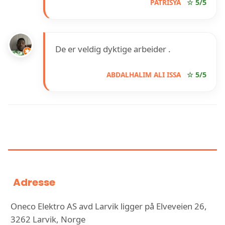
PATRISYA
☆ 5/5
De er veldig dyktige arbeider .
ABDALHALIM ALI ISSA
☆ 5/5
INFORMASJON OM ONECO
ELEKTRO AS AVD LARVIK
Adresse
Oneco Elektro AS avd Larvik ligger på Elveveien 26,
3262 Larvik, Norge