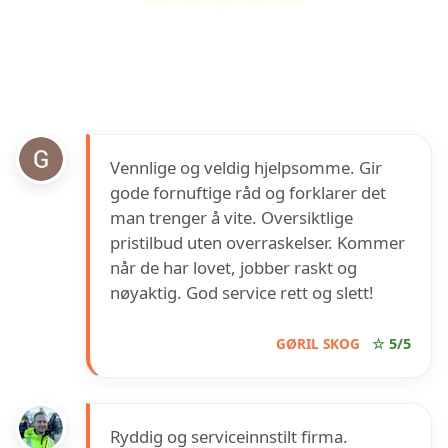
JB Elektro AS
har en vurdering på
4.9
ut av
5
basert på over
14
anmeldelser på Google
Vennlige og veldig hjelpsomme. Gir
gode fornuftige råd og forklarer det
man trenger å vite. Oversiktlige
pristilbud uten overraskelser. Kommer
når de har lovet, jobber raskt og
nøyaktig. God service rett og slett!
GØRIL SKOG
☆ 5/5
Ryddig og serviceinnstilt firma.