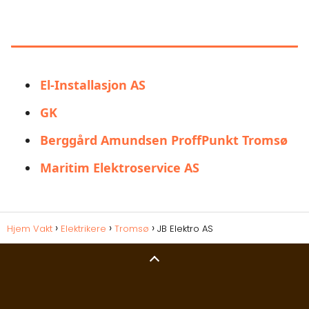
LIGNENDE ALTERNATIVER TIL JB
ELEKTRO AS
El-Installasjon AS
GK
Berggård Amundsen ProffPunkt Tromsø
Maritim Elektroservice AS
Hjem Vakt
Elektrikere
Tromsø
JB Elektro AS