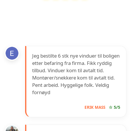
Oslo Glass & Vindu AS
har en vurdering på
4.6
ut av
5
basert på over
22
anmeldelser på
Google
Jeg bestilte 6 stk nye vinduer til boligen
etter befaring fra firma. Fikk ryddig
tilbud. Vinduer kom til avtalt tid.
Montører/snekkere kom til avtalt tid.
Pent arbeid. Hyggelige folk. Veldig
fornøyd
ERIK MASS
☆ 5/5