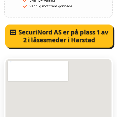
LHBTQ+-vennlig
Vennlig mot transkjønnede
SecuriNord AS
er på plass
1
av
2
i
låsesmeder i Harstad