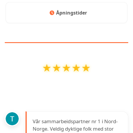
Åpningstider
KUNDEANMELDELSER
★★★★★
★★★★★
SecuriNord AS
har en vurdering på
5
ut av
5
basert på over
15
anmeldelser på Google
Vår sammarbeidspartner nr 1 i Nord-
Norge. Veldig dyktige folk med stor