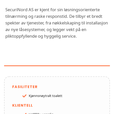
SecuriNord AS er kjent for sin løsningsorienterte
tilnærming og raske responstid. De tilbyr et bredt
spekter av tjenester, fra nøkkelskaping til installasjon
av nye låsesystemer, og legger vekt på en
pliktoppfyllende og hyggelig service.
FUNKSJONER OG TJENESTER HOS
SECURINORD AS
FASILITETER
Kjønnsnøytralt toalett
KLIENTELL