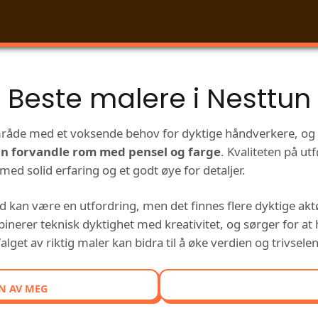
Beste malere i Nesttun
råde med et voksende behov for dyktige håndverkere, og s
an forvandle rom med pensel og farge
. Kvaliteten på ut
 med solid erfaring og et godt øye for detaljer.
id kan være en utfordring, men det finnes flere dyktige ak
binerer teknisk dyktighet med kreativitet, og sørger for a
 Valget av riktig maler kan bidra til å øke verdien og trivsel
N AV MEG