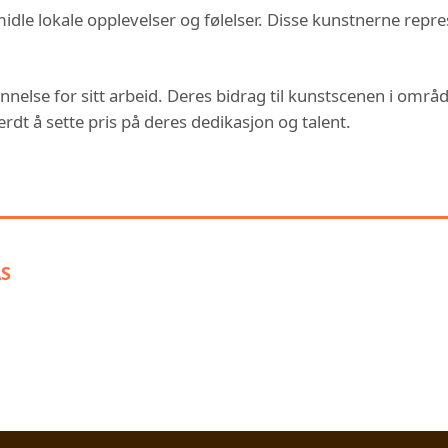
formidle lokale opplevelser og følelser. Disse kunstnerne repr
nelse for sitt arbeid. Deres bidrag til kunstscenen i område
rdt å sette pris på deres dedikasjon og talent.
 KAN OGSÅ VÆRE INTERESSERT
AS