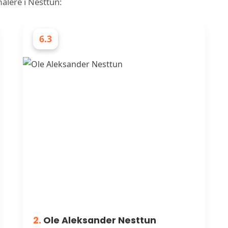
malere i Nesttun:
6.3
MALERE
2.
Ole Aleksander Nesttun