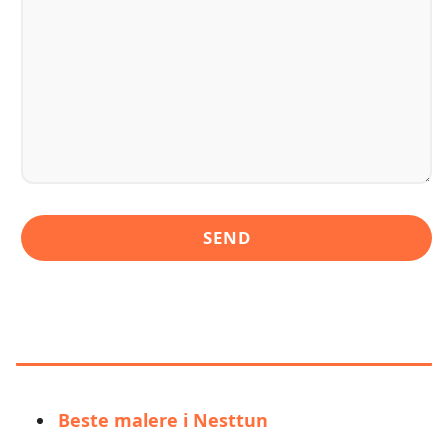
LIGNENDE ALTERNATIVER TIL OLE
ALEKSANDER NESTTUN
Beste malere i Nesttun