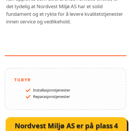
det tydelig at Nordvest Miljø AS har et solid
fundament og et rykte for å levere kvalitetstjenester
innen service og vedlikehold.
FUNKSJONER OG TJENESTER HOS
NORDVEST MILJØ AS
TILBYR
Installasjonstjenester
Reparasjonstjenester
Nordvest Miljø AS
er på plass
4