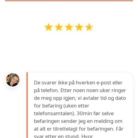
★★★★★
★★★★★
Nordvest Miljø AS
har en vurdering på
4.6
ut
av
5
basert på over
12
anmeldelser på Google
De svarer ikke på hverken e-post eller
på telefon. Etter noen noen uker ringer
de meg opp igjen, vi avtaler tid og dato
for befaring (uken etter
telefonsamtalen). 30min før selve
befaringen sender jeg en melding om
at alt er tilrettelagt for befaringen. Får
svar etter en stund. Hvor