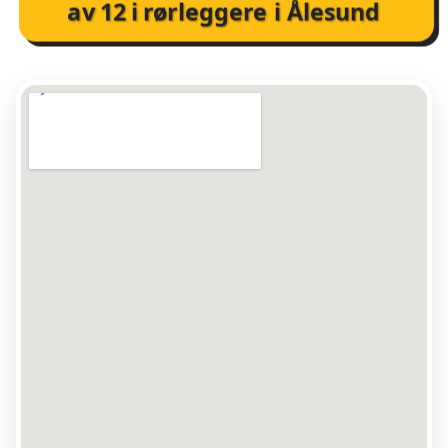
av
12
i
rørleggere i Ålesund