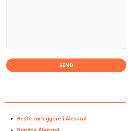
LIGNENDE ALTERNATIVER TIL
NORDVEST MILJØ AS
Beste rørleggere i Ålesund
Bravida Ålesund