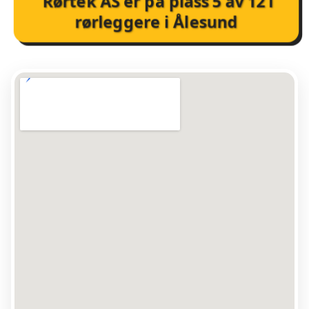
Rørtek AS
er på plass
5
av
12
i
rørleggere i Ålesund