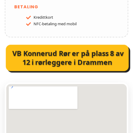
BETALING
Kredittkort
NFC-betaling med mobil
VB Konnerud Rør
er på plass
8
av
12
i
rørleggere i Drammen