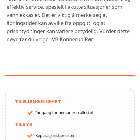
effektiv service, spesielt i akutte situasjoner som
vannlekkasjer. Det er viktig å merke seg at
åpningstider kan avvike fra oppgitt, og at
prisantydninger kan variere betydelig. Vurder dette
nøye før du velger VB Konnerud Rør.
FUNKSJONER OG TJENESTER HOS
VB KONNERUD RØR
TILGJENGELIGHET
Inngang for personer i rullestol
TILBYR
Reparasjonstjenester