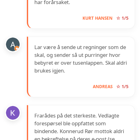
har forårsaket.
KURT HANSEN
☆ 1/5
Lar være å sende ut regninger som de
skal, og sender så ut purringer hvor
bebyret er over tusenlappen. Skal aldri
brukes igjen.
ANDREAS
☆ 1/5
Frarådes på det sterkeste. Vedlagte
forespørsel ble oppfattet som
bindende. Konnerud Rør mottok aldri
en bekreftelse på deres e-post (se