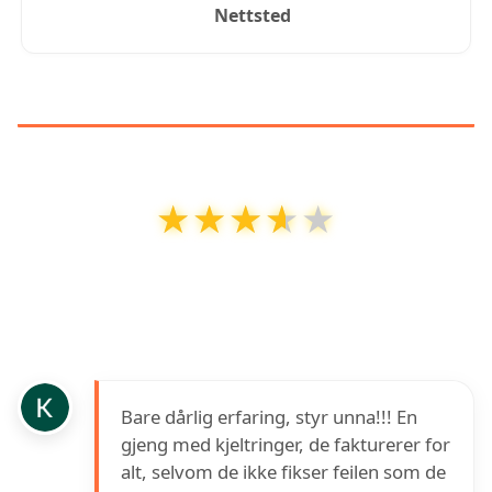
Nettsted
KUNDEANMELDELSER
★★★★★
★★★★★
VB Konnerud Rør
har en vurdering på
3.6
ut
av
5
basert på over
34
anmeldelser på Google
Bare dårlig erfaring, styr unna!!! En
gjeng med kjeltringer, de fakturerer for
alt, selvom de ikke fikser feilen som de