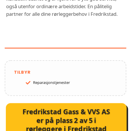
også utenfor ordinære arbeidstider. En pålitelig
partner for alle dine rørleggerbehov i Fredrikstad.
FUNKSJONER OG TJENESTER HOS
FREDRIKSTAD GASS & VVS AS
TILBYR
Reparasjonstjenester
Fredrikstad Gass & VVS AS
er på plass
2
av
5
i
rørleggere i Fredrikstad