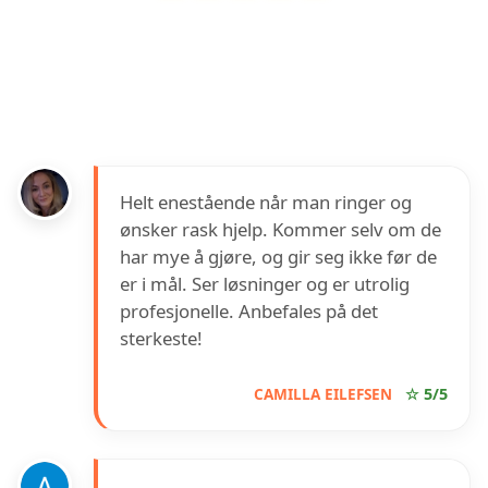
Fredrikstad Gass & VVS AS
har en vurdering
på
4.5
ut av
5
basert på over
8
anmeldelser på
Google
Helt enestående når man ringer og
ønsker rask hjelp. Kommer selv om de
har mye å gjøre, og gir seg ikke før de
er i mål. Ser løsninger og er utrolig
profesjonelle. Anbefales på det
sterkeste!
CAMILLA EILEFSEN
☆ 5/5