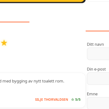
DELSER
KON
★★
★★
Ditt navn
basert på over
5
anmeldelser på Google
Din e-post
øyd med bygging av nytt toalett rom.
Emne
SILJE THORVALDSEN
☆ 5/5