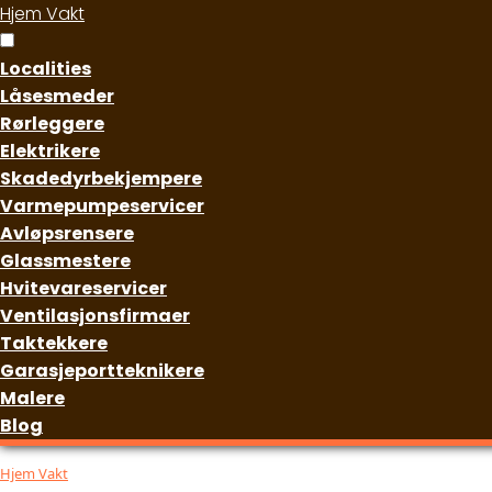
Hjem Vakt
Localities
Låsesmeder
Rørleggere
Elektrikere
Skadedyrbekjempere
Varmepumpeservicer
Avløpsrensere
Glassmestere
Hvitevareservicer
Ventilasjonsfirmaer
Taktekkere
Garasjeportteknikere
Malere
Blog
Hjem Vakt