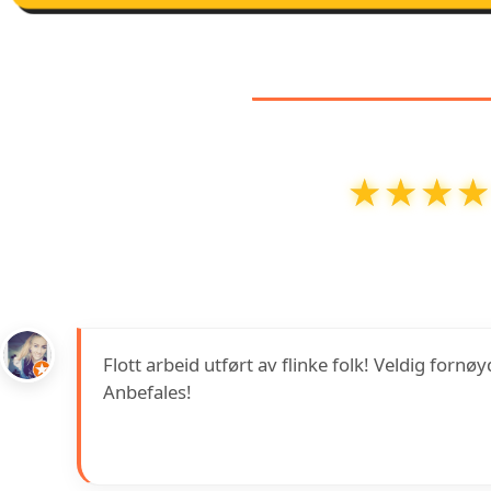
KUNDEANMEL
★★★
★★★
Metrix Bad og VVS
har en vurdering på
4.8
ut av
5
Flott arbeid utført av flinke folk! Veldig forn
Anbefales!