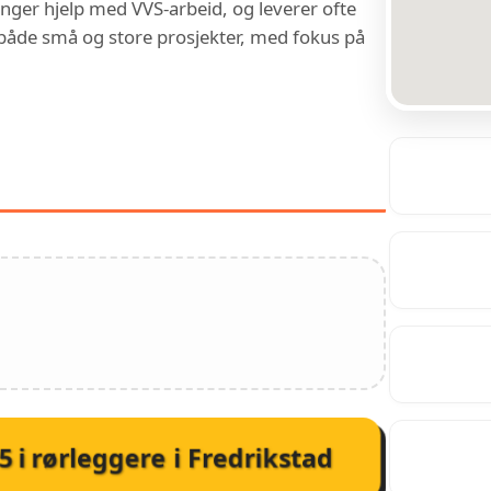
renger hjelp med VVS-arbeid, og leverer ofte
r både små og store prosjekter, med fokus på
 HOS METRIX BAD OG
5
i
rørleggere i Fredrikstad