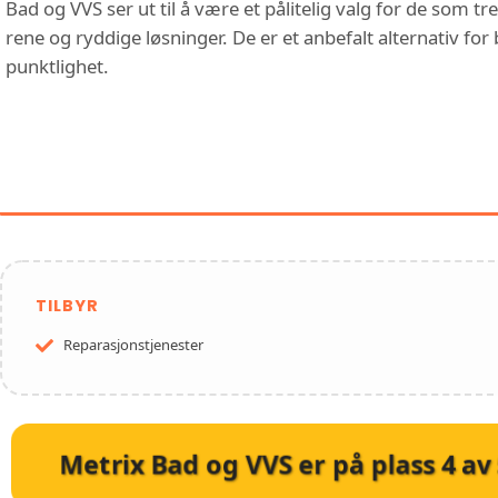
Bad og VVS ser ut til å være et pålitelig valg for de som t
rene og ryddige løsninger. De er et anbefalt alternativ fo
punktlighet.
FUNKSJONER OG TJENESTER
VVS
TILBYR
Reparasjonstjenester
Metrix Bad og VVS
er på plass
4
av