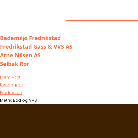
LIGNENDE ALT
Bademiljø Fredrikstad
Fredrikstad Gass & VVS AS
Arne Nilsen AS
Selbak Rør
Hjem Vakt
Rørleggere
Fredrikstad
Metrix Bad og VVS