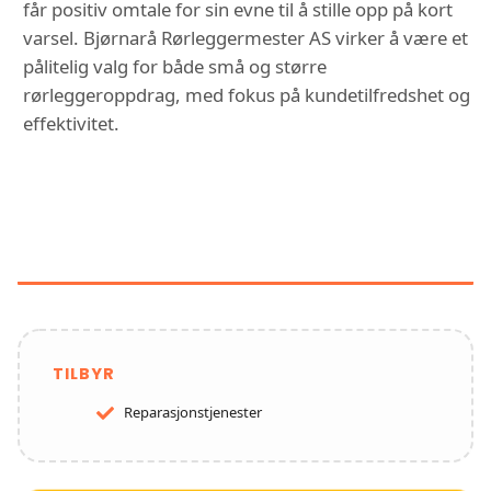
får positiv omtale for sin evne til å stille opp på kort
varsel. Bjørnarå Rørleggermester AS virker å være et
pålitelig valg for både små og større
rørleggeroppdrag, med fokus på kundetilfredshet og
effektivitet.
FUNKSJONER OG TJENESTER HOS
BJØRNARÅ RØRLEGGERMESTER
AS
TILBYR
Reparasjonstjenester