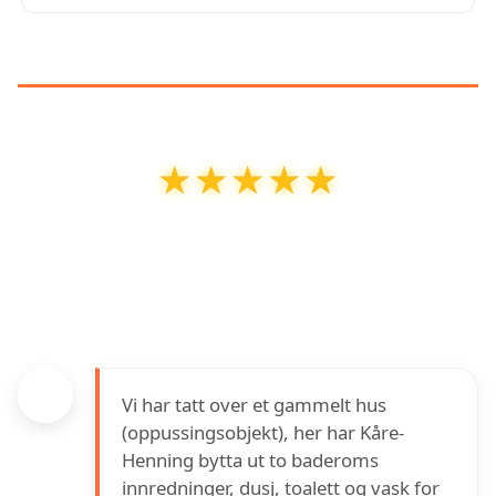
KUNDEANMELDELSER
★★★★★
★★★★★
Bjørnarå Rørleggermester AS
har en
vurdering på
5
ut av
5
basert på over
4
anmeldelser på Google
Vi har tatt over et gammelt hus
(oppussingsobjekt), her har Kåre-
Henning bytta ut to baderoms
innredninger, dusj, toalett og vask for