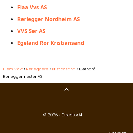
Flaa Vvs AS
Rørlegger Nordheim AS
VVS Sør AS
Egeland Rør Kristiansand
Hjem Vakt
Rørleggere
Kristiansand
Bjørnarå
Rørleggermester AS
© 2026 •
DirectorAI