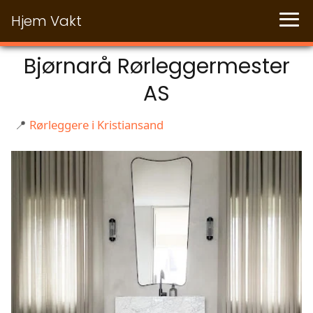
Hjem Vakt
Bjørnarå Rørleggermester
AS
📍
Rørleggere i Kristiansand