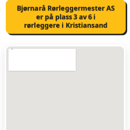
Bjørnarå Rørleggermester AS
er på plass
3
av
6
i
rørleggere i Kristiansand