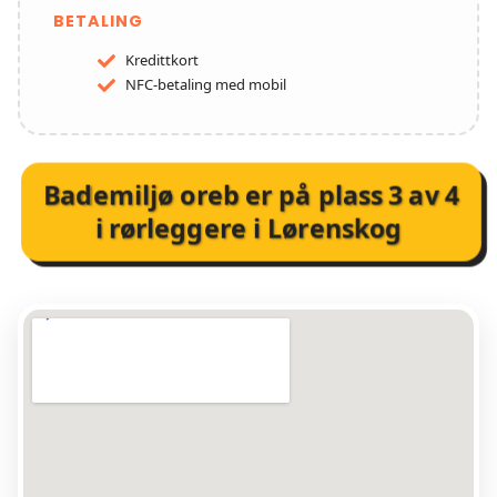
BETALING
Kredittkort
NFC-betaling med mobil
Bademiljø oreb
er på plass
3
av
4
i
rørleggere i Lørenskog