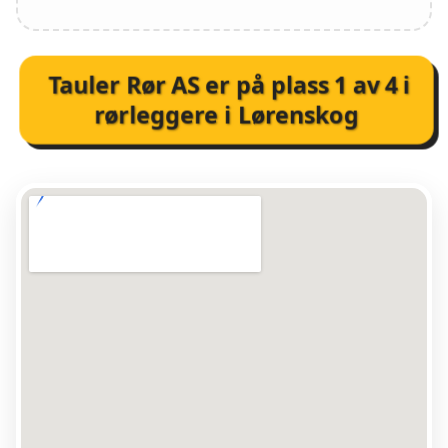
Tauler Rør AS
er på plass
1
av
4
i
rørleggere i Lørenskog