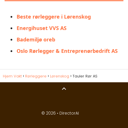
Beste rørleggere i Lørenskog
Energihuset VVS AS
Bademiljø oreb
Oslo Rørlegger & Entreprenørbedrift AS
Hjem Vakt
Rørleggere
Lørenskog
Tauler Rør AS
© 2026 •
DirectorAI