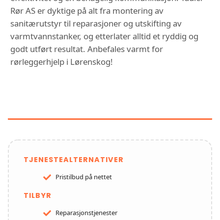
Rør AS er dyktige på alt fra montering av
sanitærutstyr til reparasjoner og utskifting av
varmtvannstanker, og etterlater alltid et ryddig og
godt utført resultat. Anbefales varmt for
rørleggerhjelp i Lørenskog!
FUNKSJONER OG TJENESTER HOS
TAULER RØR AS
TJENESTEALTERNATIVER
Pristilbud på nettet
TILBYR
Reparasjonstjenester