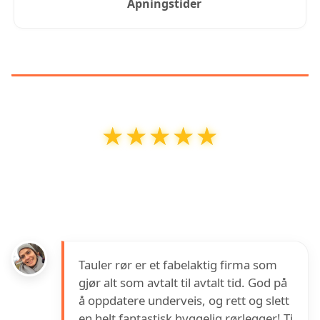
Åpningstider
KUNDEANMELDELSER
★★★★★
★★★★★
Tauler Rør AS
har en vurdering på
5
ut av
5
basert på over
27
anmeldelser på Google
Tauler rør er et fabelaktig firma som
gjør alt som avtalt til avtalt tid. God på
å oppdatere underveis, og rett og slett
en helt fantastisk hyggelig rørlegger! Ti