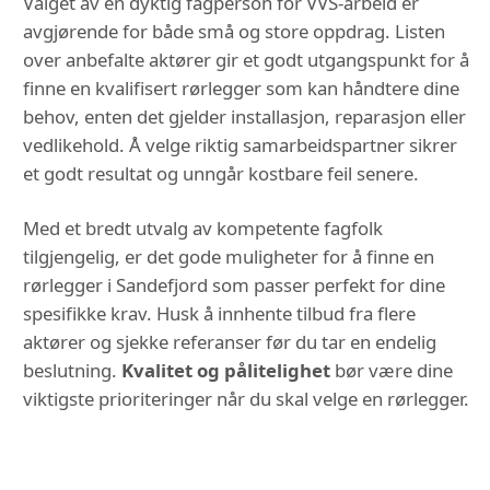
Valget av en dyktig fagperson for VVS-arbeid er
avgjørende for både små og store oppdrag. Listen
over anbefalte aktører gir et godt utgangspunkt for å
finne en kvalifisert rørlegger som kan håndtere dine
behov, enten det gjelder installasjon, reparasjon eller
vedlikehold. Å velge riktig samarbeidspartner sikrer
et godt resultat og unngår kostbare feil senere.
Med et bredt utvalg av kompetente fagfolk
tilgjengelig, er det gode muligheter for å finne en
rørlegger i Sandefjord som passer perfekt for dine
spesifikke krav. Husk å innhente tilbud fra flere
aktører og sjekke referanser før du tar en endelig
beslutning.
Kvalitet og pålitelighet
bør være dine
viktigste prioriteringer når du skal velge en rørlegger.
DU KAN OGSÅ VÆRE