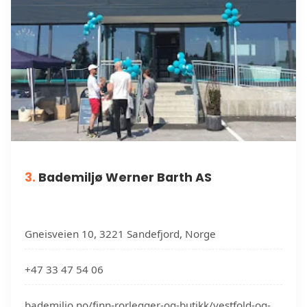
3.
Bademiljø Werner Barth AS
Gneisveien 10, 3221 Sandefjord, Norge
+47 33 47 54 06
bademiljo.no/finn-rorlegger-og-butikk/vestfold-og-