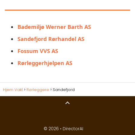
INTERESSERT I:
Bademiljø Werner Barth AS
Sandefjord Rørhandel AS
Fossum VVS AS
Rørleggerhjelpen AS
Hjem Vakt
Rørleggere
Sandefjord
© 2026 •
DirectorAI