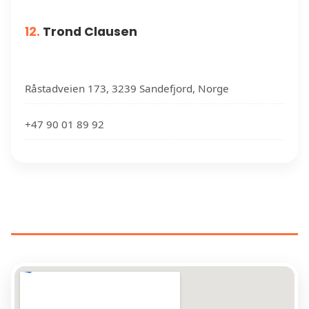
12.
Trond Clausen
Råstadveien 173, 3239 Sandefjord, Norge
+47 90 01 89 92
RØRLEGGERE NÆR DIN
PLASSERING