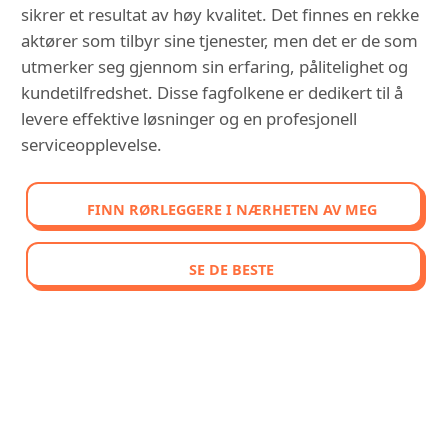
sikrer et resultat av høy kvalitet. Det finnes en rekke
aktører som tilbyr sine tjenester, men det er de som
utmerker seg gjennom sin erfaring, pålitelighet og
kundetilfredshet. Disse fagfolkene er dedikert til å
levere effektive løsninger og en profesjonell
serviceopplevelse.
FINN RØRLEGGERE I NÆRHETEN AV MEG
SE DE BESTE
OPPDAG VÅR SAMMENLIGNENDE
RANGERING AV DE BEST
VURDERTE RØRLEGGERE I