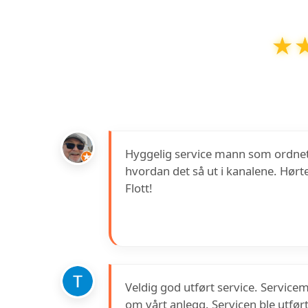
★
★
Airon AS
har en vurdering på
5
ut a
Hyggelig service mann som ordnet 
hvordan det så ut i kanalene. Hørte 
Flott!
Veldig god utført service. Service
om vårt anlegg. Servicen ble utført