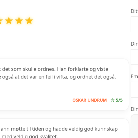
Dit
★★★★
★★★★
v
5
basert på over
32
anmeldelser på Google
Din
det som skulle ordnes. Han forklarte og viste
Em
også at det var en feil i vifta, og ordnet det også.
OSKAR UNDRUM
☆ 5/5
Din
mann møtte til tiden og hadde veldig god kunnskap
 med veldig god kvalitet.