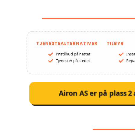
FUNKSJONER OG TJ
TJENESTEALTERNATIVER
TILBYR
Pristilbud på nettet
Insta
Tjenester på stedet
Repa
Airon AS
er på plass
2
KUNDEA