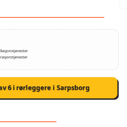
ENESTER HOS AIRON AS
llasjonstjenester
rasjonstjenester
av
6
i
rørleggere i Sarpsborg
NMELDELSER