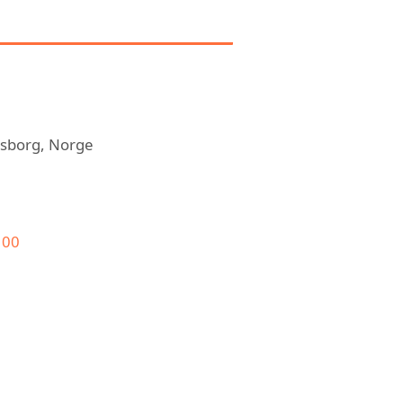
ON OM AIRON AS
psborg, Norge
 00