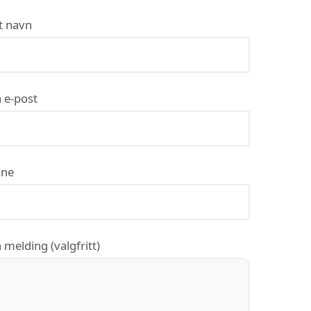
t navn
 e-post
ne
 melding (valgfritt)