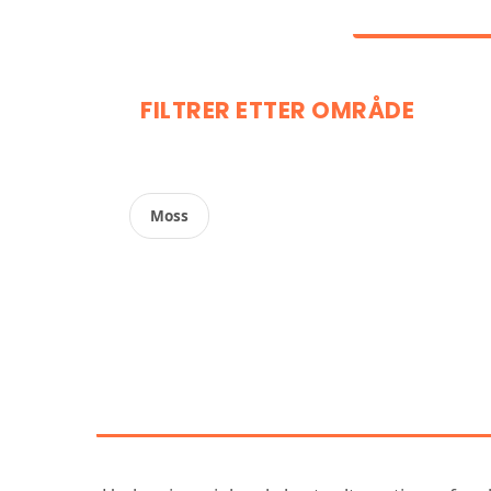
FILTRER ETTER OMRÅDE
Moss
OPPDAG VÅR SAMM
S