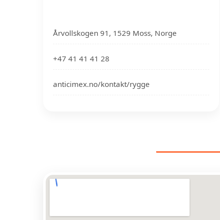
Årvollskogen 91, 1529 Moss, Norge
+47 41 41 41 28
anticimex.no/kontakt/rygge
SKADED