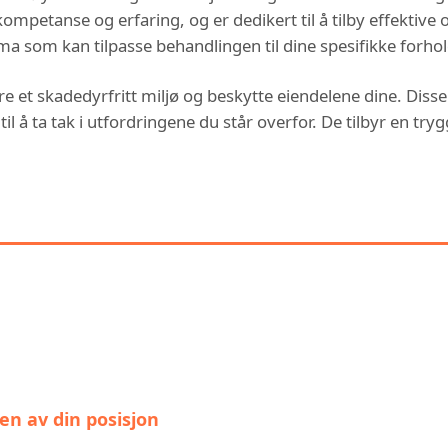
 kompetanse og erfaring, og er dedikert til å tilby effektiv
rma som kan tilpasse behandlingen til dine spesifikke forhol
re et skadedyrfritt miljø og beskytte eiendelene dine. Disse
il å ta tak i utfordringene du står overfor. De tilbyr en t
 KAN OGSÅ VÆRE INTERESSERT
n av din posisjon