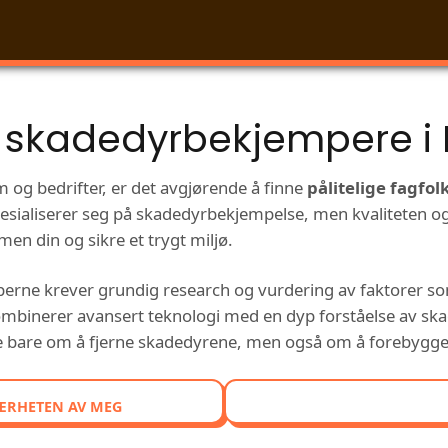
 skadedyrbekjempere i
og bedrifter, er det avgjørende å finne
pålitelige fagfol
esialiserer seg på skadedyrbekjempelse, men kvaliteten og 
men din og sikre et trygt miljø.
ne krever grundig research og vurdering av faktorer som 
ombinerer avansert teknologi med en dyp forståelse av ska
kke bare om å fjerne skadedyrene, men også om å forebygge
ÆRHETEN AV MEG