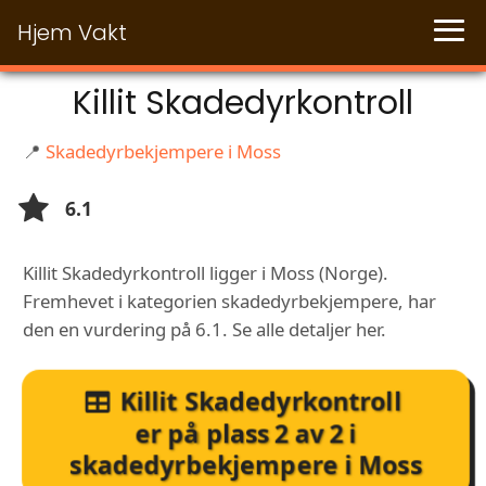
Hjem Vakt
Killit Skadedyrkontroll
📍
Skadedyrbekjempere i Moss
6.1
Killit Skadedyrkontroll ligger i Moss (Norge).
Fremhevet i kategorien skadedyrbekjempere, har
den en vurdering på 6.1. Se alle detaljer her.
Killit Skadedyrkontroll
er på plass
2
av
2
i
skadedyrbekjempere i Moss