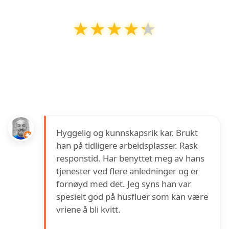
★★★★★
★★★★★
Killit Skadedyrkontroll
har en vurdering på
4.3
ut av
5
basert på over
6
anmeldelser på
Google
Hyggelig og kunnskapsrik kar. Brukt
han på tidligere arbeidsplasser. Rask
responstid. Har benyttet meg av hans
tjenester ved flere anledninger og er
fornøyd med det. Jeg syns han var
spesielt god på husfluer som kan være
vriene å bli kvitt.