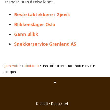
trenger uten å reise langt.
Beste taktekkere i Gjøvik
Blikkenslager Oslo
Gann Blikk
Snekkerservice Grenland AS
Hjem Vakt
Taktekkere
Finn taktekkere i nærheten av din
posisjon
© 2026 •
DirectorAI