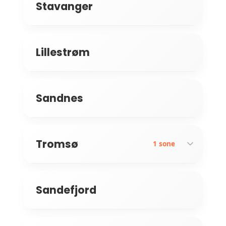
Stavanger
Bydel Bjerke
Grorud
Lillestrøm
Sandnes
Tromsø
1 sone
Sandefjord
Skattøra