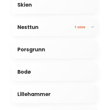
Skien
Nesttun
1 sone
Porsgrunn
Fana
Bodø
Lillehammer