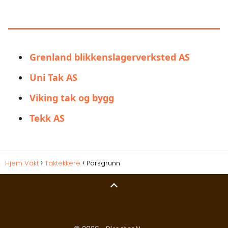
DU KAN OGSÅ VÆRE
INTERESSERT I:
Grenland blikkenslagerverksted AS
Uni Tak AS
Viking tak og bygg
Tekk AS
Hjem Vakt
Taktekkere
Porsgrunn