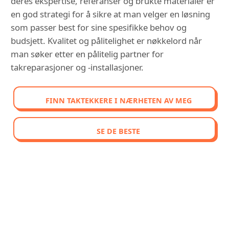
deres ekspertise, referanser og brukte materialer er
en god strategi for å sikre at man velger en løsning
som passer best for sine spesifikke behov og
budsjett. Kvalitet og pålitelighet er nøkkelord når
man søker etter en pålitelig partner for
takreparasjoner og -installasjoner.
FINN TAKTEKKERE I NÆRHETEN AV MEG
SE DE BESTE
OPPDAG VÅR SAMMENLIGNENDE
RANGERING AV DE BEST
VURDERTE TAKTEKKERE I
PORSGRUNN