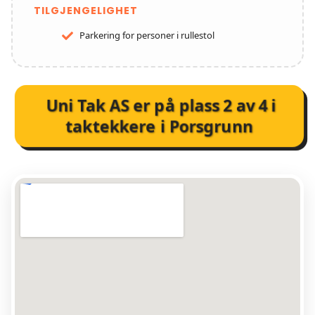
TILGJENGELIGHET
Parkering for personer i rullestol
Uni Tak AS
er på plass
2
av
4
i
taktekkere i Porsgrunn