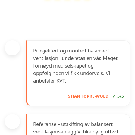
KVT Solutions AS
har en vurdering på
4.9
ut av
5
basert på over
73
anmeldelser på Google
Prosjektert og montert balansert
ventilasjon i underetasjen vår. Meget
fornøyd med selskapet og
oppfølgingen vi fikk underveis. Vi
anbefaler KVT.
STIAN FØRRE-WOLD
☆ 5/5
Referanse – utskifting av balansert
ventilasjonsanlegg Vi fikk nylig utført