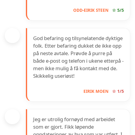
ODD-EIRIK STEEN
☆ 5/5
God befaring og tilsynelatende dyktige
folk. Etter befaring dukket de ikke opp
på neste avtale. Prøvde å purre på
både e-post og telefon i ukene etterpå -
men ikke mulig å få kontakt med de.
Skikkelig useriøst!
EIRIK MOEN
☆ 1/5
Jeg er utrolig fornøyd med arbeidet
som er gjort. Fikk løpende
oppdateringer av hva som var utført. I