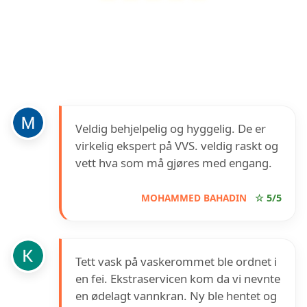
Ingard Langsholdt AS
har en vurdering på
4.1
ut av
5
basert på over
26
anmeldelser på
Google
Veldig behjelpelig og hyggelig. De er
virkelig ekspert på VVS. veldig raskt og
vett hva som må gjøres med engang.
MOHAMMED BAHADIN
☆ 5/5
Tett vask på vaskerommet ble ordnet i
en fei. Ekstraservicen kom da vi nevnte
en ødelagt vannkran. Ny ble hentet og