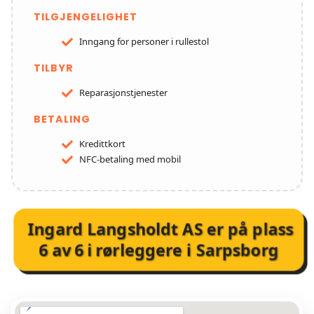
TILGJENGELIGHET
Inngang for personer i rullestol
TILBYR
Reparasjonstjenester
BETALING
Kredittkort
NFC-betaling med mobil
Ingard Langsholdt AS
er på plass
6
av
6
i
rørleggere i Sarpsborg