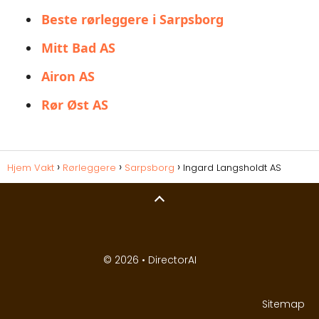
Beste rørleggere i Sarpsborg
Mitt Bad AS
Airon AS
Rør Øst AS
Hjem Vakt
Rørleggere
Sarpsborg
Ingard Langsholdt AS
© 2026 •
DirectorAI
Sitemap