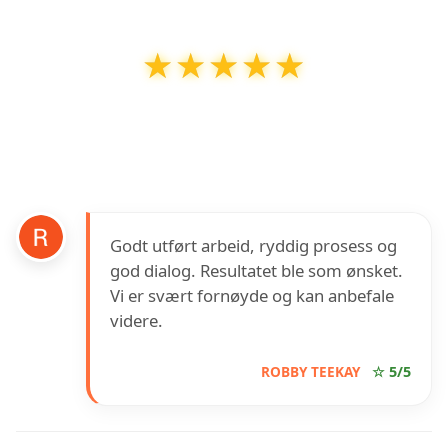
★★★★★
★★★★★
Gashi Rørservice
har en vurdering på
5
ut av
5
basert på over
1
anmeldelser på Google
Godt utført arbeid, ryddig prosess og
god dialog. Resultatet ble som ønsket.
Vi er svært fornøyde og kan anbefale
videre.
ROBBY TEEKAY
☆ 5/5