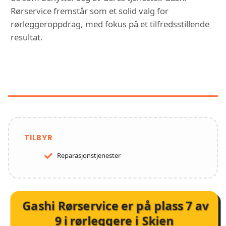
Rørservice fremstår som et solid valg for
rørleggeroppdrag, med fokus på et tilfredsstillende
resultat.
FUNKSJONER OG TJENESTER HOS
GASHI RØRSERVICE
TILBYR
Reparasjonstjenester
Gashi Rørservice
er på plass
7
av
9
i
rørleggere i Skien