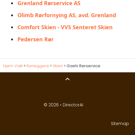
Grenland Rørservice AS
Olimb Rørfornying AS, avd. Grenland
Comfort Skien - VVS Senteret Skien
Pedersen Rør
Hjem Vakt
Rørleggere
Skien
Gashi Rørservice
© 2026 •
DirectorAI
Sitemap