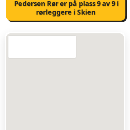
Pedersen Rør
er på plass
9
av
9
i
rørleggere i Skien