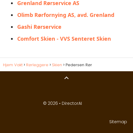
Grenland Rørservice AS
Olimb Rørfornying AS, avd. Grenland
Gashi Rørservice
Comfort Skien - VVS Senteret Skien
Hjem Vakt
Rørleggere
Skien
Pedersen Rør
© 2026 •
DirectorAI
Sitemap