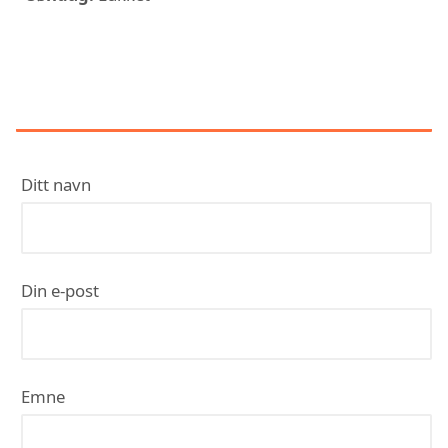
KONTAKT BADEMILJØ LYNG &
LØBERG
Ditt navn
Din e-post
Emne