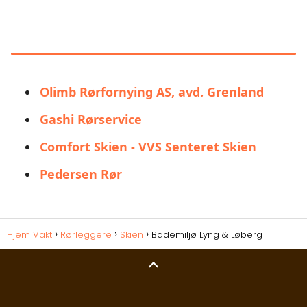
LIGNENDE ALTERNATIVER TIL
BADEMILJØ LYNG & LØBERG
Olimb Rørfornying AS, avd. Grenland
Gashi Rørservice
Comfort Skien - VVS Senteret Skien
Pedersen Rør
Hjem Vakt
Rørleggere
Skien
Bademiljø Lyng & Løberg