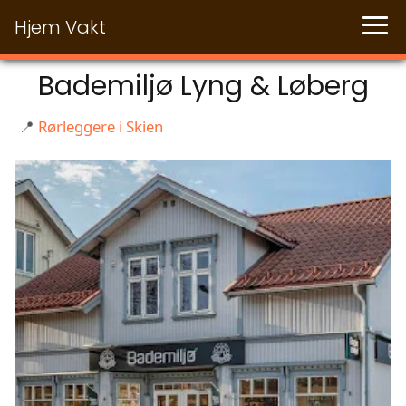
Hjem Vakt
Bademiljø Lyng & Løberg
📍
Rørleggere i Skien