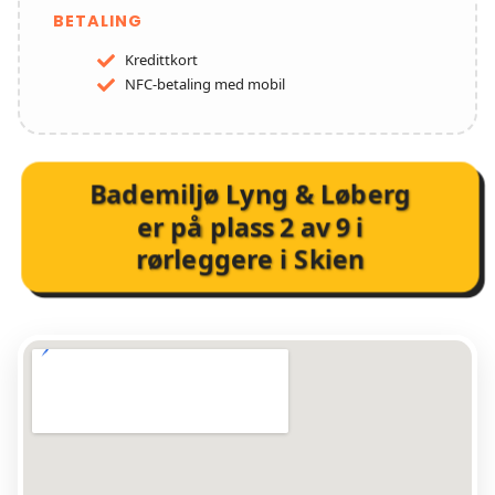
BETALING
Kredittkort
NFC-betaling med mobil
Bademiljø Lyng & Løberg
er på plass
2
av
9
i
rørleggere i Skien